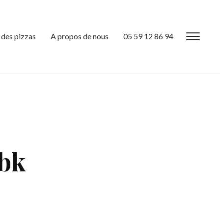
 des pizzas
A propos de nous
05 59 12 86 94
Toggl
sideb
&
navig
bk