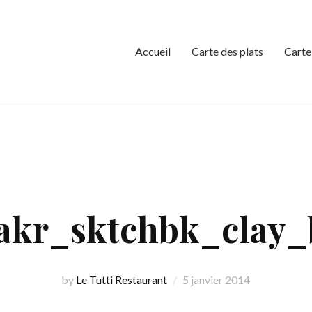
Accueil
Carte des plats
Carte
akr_sktchbk_clay_
by
Le Tutti Restaurant
5 janvier 2014