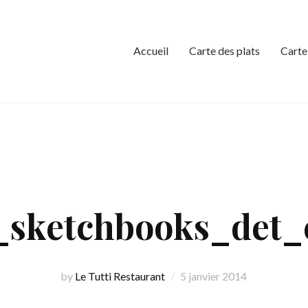
Accueil
Carte des plats
Carte
_sketchbooks_det
by
Le Tutti Restaurant
5 janvier 2014