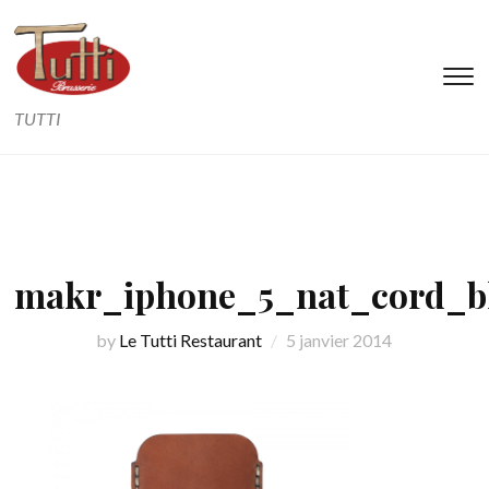
T
s
TUTTI
&
na
makr_iphone_5_nat_cord_b
by
Le Tutti Restaurant
5 janvier 2014