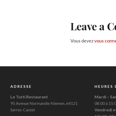
Leave a 
Vous devez
vous conn
ADRESSE
HEURES 
Le Tutti Restaurant
Mardi – Sa
95 Avenue Normandie Niemen, 64121
08:00 à 15:
Serres-Castet
Vendredi e