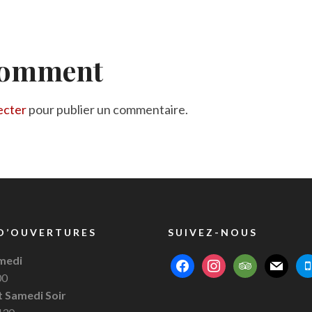
Comment
ecter
pour publier un commentaire.
D’OUVERTURES
SUIVEZ-NOUS
medi
facebook
instagram
tripadvisor
mail
mob
00
t Samedi Soir