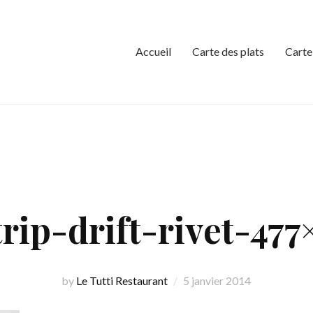
Accueil
Carte des plats
Carte
rip-drift-rivet-47
by
Le Tutti Restaurant
5 janvier 2014